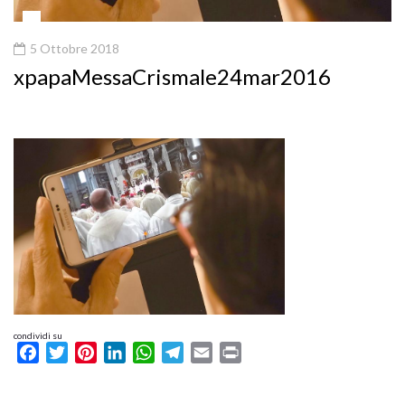
5 Ottobre 2018
xpapaMessaCrismale24mar2016
condividi su
Facebook
Twitter
Pinterest
LinkedIn
WhatsApp
Telegram
Email
Print