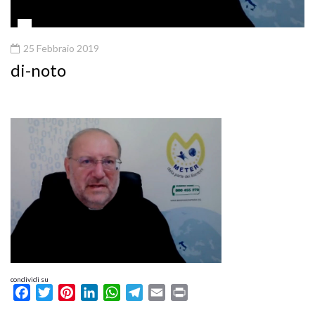
25 Febbraio 2019
di-noto
condividi su
Facebook
Twitter
Pinterest
LinkedIn
WhatsApp
Telegram
Email
Print