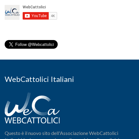
WebCattolici Italiani
Questo è il nuovo sito dell'Associazione WebCattolici