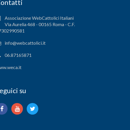
ontatti
Associazione WebCattolici Italiani
Via Aurelia 468 - 00165 Roma - C.F.
7302990581
info@webcattolici.it
06.87165871
ww.weca.it
eguici su