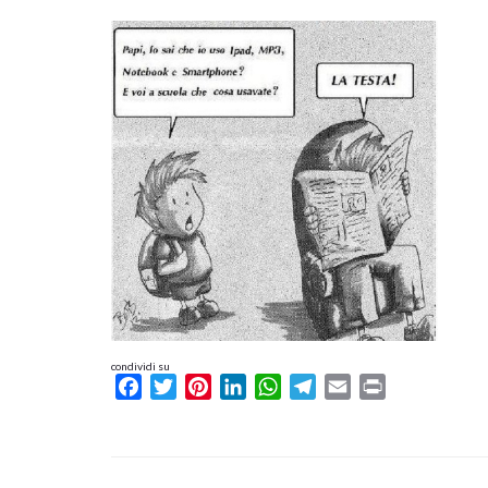
condividi su
Facebook
Twitter
Pinterest
LinkedIn
WhatsApp
Telegram
Email
Print