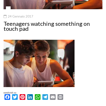
24 Gennaio 2017
Teenagers watching something on
touch pad
condividi su
Facebook
Twitter
Pinterest
LinkedIn
WhatsApp
Telegram
Email
Print