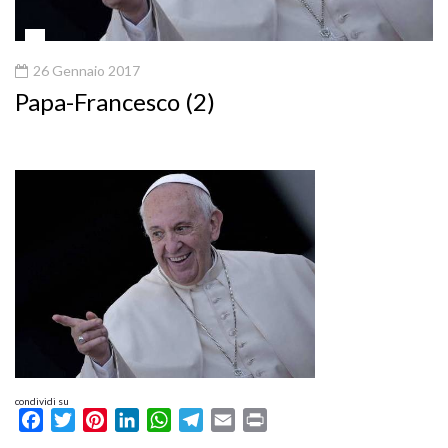
26 Gennaio 2017
Papa-Francesco (2)
condividi su
Facebook
Twitter
Pinterest
LinkedIn
WhatsApp
Telegram
Email
Print