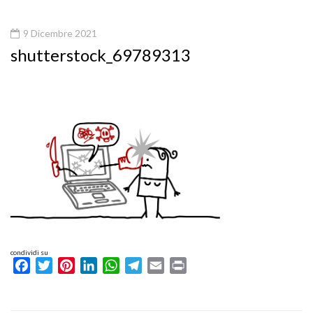
9 Dicembre 2021
shutterstock_69789313
condividi su
Facebook
Twitter
Pinterest
LinkedIn
WhatsApp
Telegram
Email
Print