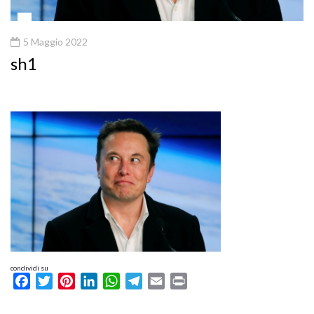
5 Maggio 2022
sh1
condividi su
Facebook
Twitter
Pinterest
LinkedIn
WhatsApp
Telegram
Email
Print