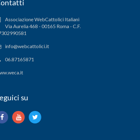
ontatti
Associazione WebCattolici Italiani
Via Aurelia 468 - 00165 Roma - C.F.
7302990581
info@webcattolici.it
06.87165871
ww.weca.it
eguici su