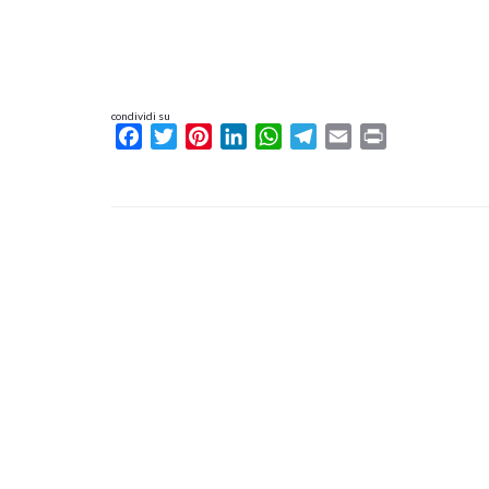
condividi su
Facebook
Twitter
Pinterest
LinkedIn
WhatsApp
Telegram
Email
Print