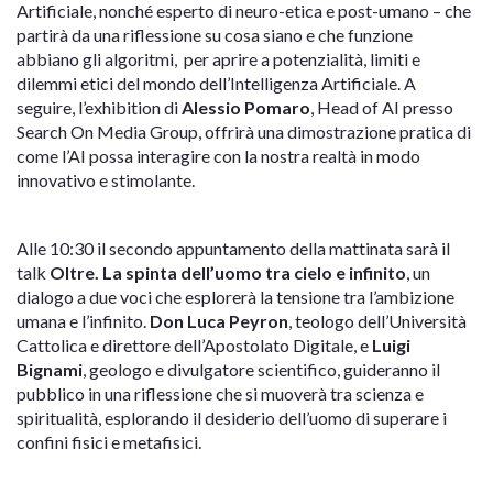
Artificiale, nonché esperto di neuro-etica e post-umano – che
partirà da una riflessione su cosa siano e che funzione
abbiano gli algoritmi, per aprire a potenzialità, limiti e
dilemmi etici del mondo dell’Intelligenza Artificiale. A
seguire, l’exhibition di
Alessio Pomaro
, Head of AI presso
Search On Media Group, offrirà una dimostrazione pratica di
come l’AI possa interagire con la nostra realtà in modo
innovativo e stimolante.
Alle 10:30 il secondo appuntamento della mattinata sarà il
talk
Oltre. La spinta dell’uomo tra cielo e infinito
, un
dialogo a due voci che esplorerà la tensione tra l’ambizione
umana e l’infinito.
Don Luca Peyron
, teologo dell’Università
Cattolica e direttore dell’Apostolato Digitale, e
Luigi
Bignami
, geologo e divulgatore scientifico, guideranno il
pubblico in una riflessione che si muoverà tra scienza e
spiritualità, esplorando il desiderio dell’uomo di superare i
confini fisici e metafisici.