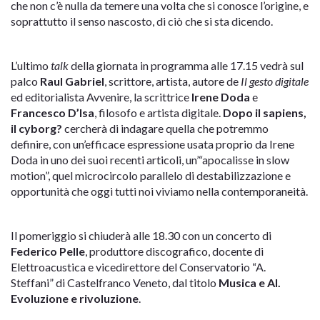
che non c’è nulla da temere una volta che si conosce l’origine, e
soprattutto il senso nascosto, di ciò che si sta dicendo.
L’ultimo
talk
della giornata in programma alle
17.15 vedrà sul
palco
Raul Gabriel
, scrittore, artista, autore de
Il gesto digitale
ed editorialista Avvenire, la scrittrice
Irene Doda
e
Francesco D’Isa
, filosofo e artista digitale.
Dopo il sapiens,
il cyborg?
cercherà di indagare quella che potremmo
definire, con un’efficace espressione usata proprio da Irene
Doda in uno dei suoi recenti articoli, un’“apocalisse in slow
motion”, quel microcircolo parallelo di destabilizzazione e
opportunità che oggi tutti noi viviamo nella contemporaneità.
Il pomeriggio si chiuderà alle 18.30 con un concerto di
Federico Pelle
, produttore discografico, docente di
Elettroacustica e vicedirettore del Conservatorio “A.
Steffani” di Castelfranco Veneto, dal titolo
Musica e AI.
Evoluzione e rivoluzione
.