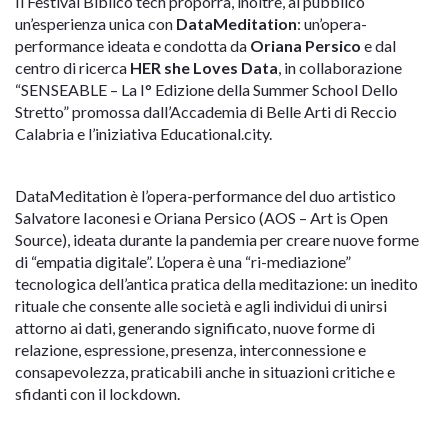
Il Festival Biblico tech proporrà, inoltre, al pubblico
un’esperienza unica con
DataMeditation
: un’opera-
performance ideata e condotta da
Oriana Persico
e dal
centro di ricerca
HER she Loves Data
, in collaborazione
“SENSEABLE – La I° Edizione della Summer School Dello
Stretto” promossa dall’Accademia di Belle Arti di Reccio
Calabria e l’iniziativa Educational.city.
DataMeditation è l’opera-performance del duo artistico
Salvatore Iaconesi e Oriana Persico (AOS – Art is Open
Source), ideata durante la pandemia per creare nuove forme
di “empatia digitale”. L’opera è una “ri-mediazione”
tecnologica dell’antica pratica della meditazione: un inedito
rituale che consente alle società e agli individui di unirsi
attorno ai dati, generando significato, nuove forme di
relazione, espressione, presenza, interconnessione e
consapevolezza, praticabili anche in situazioni critiche e
sfidanti con il lockdown.