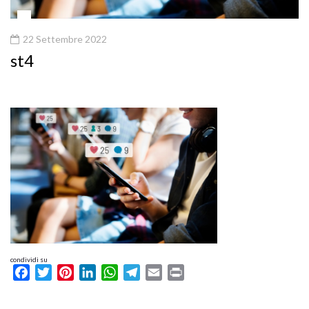
22 Settembre 2022
st4
condividi su
Facebook
Twitter
Pinterest
LinkedIn
WhatsApp
Telegram
Email
Print