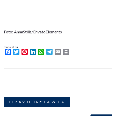
Foto: AnnaStills/EnvatoElements
condividi su
Facebook
Twitter
Pinterest
LinkedIn
WhatsApp
Telegram
Email
Print
PER ASSOCIARSI A WECA