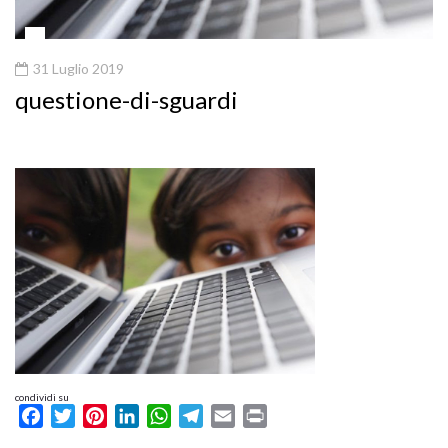
31 Luglio 2019
questione-di-sguardi
condividi su
Facebook
Twitter
Pinterest
LinkedIn
WhatsApp
Telegram
Email
Print