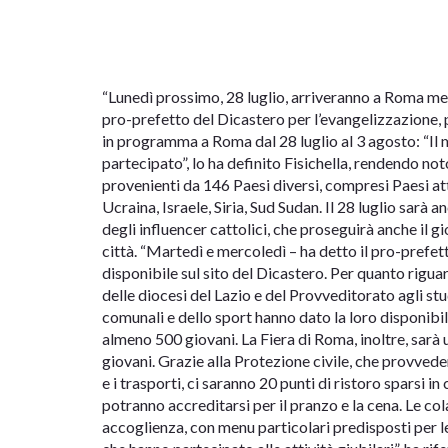
“Lunedì prossimo, 28 luglio, arriveranno a Roma mez
pro-prefetto del Dicastero per l’evangelizzazione, 
in programma a Roma dal 28 luglio al 3 agosto: “Il 
partecipato”, lo ha definito Fisichella, rendendo no
provenienti da 146 Paesi diversi, compresi Paesi at
Ucraina, Israele, Siria, Sud Sudan. Il 28 luglio sarà an
degli influencer cattolici, che proseguirà anche il g
città. “Martedì e mercoledì – ha detto il pro-prefet
disponibile sul sito del Dicastero. Per quanto riguar
delle diocesi del Lazio e del Provveditorato agli st
comunali e dello sport hanno dato la loro disponibil
almeno 500 giovani. La Fiera di Roma, inoltre, sarà u
giovani. Grazie alla Protezione civile, che provveder
e i trasporti, ci saranno 20 punti di ristoro sparsi in 
potranno accreditarsi per il pranzo e la cena. Le colaz
accoglienza, con menu particolari predisposti per le