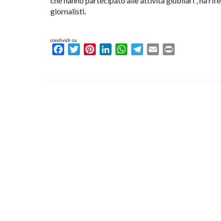
che hanno partecipato alle attività giubilari”, ha ri
giornalisti.
condividi su
Facebook
Twitter
Pinterest
LinkedIn
WhatsApp
Telegram
Email
Print