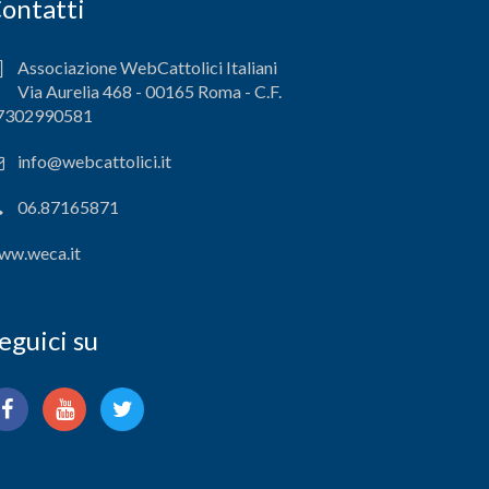
ontatti
Associazione WebCattolici Italiani
Via Aurelia 468 - 00165 Roma - C.F.
7302990581
info@webcattolici.it
06.87165871
ww.weca.it
eguici su