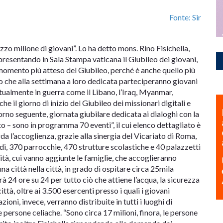
Fonte: Sir
zo milione di giovani”. Lo ha detto mons. Rino Fisichella,
presentando in Sala Stampa vaticana il Giubileo dei giovani,
momento più atteso del Giubileo, perché è anche quello più
to che alla settimana a loro dedicata parteciperanno giovani
tualmente in guerra come il Libano, l’Iraq, Myanmar,
che il giorno di inizio del Giubileo dei missionari digitali e
iorno seguente, giornata giubilare dedicata ai dialoghi con la
to – sono in programma 70 eventi”, il cui elenco dettagliato è
da l’accoglienza, grazie alla sinergia del Vicariato di Roma,
udi, 370 parrocchie, 470 strutture scolastiche e 40 palazzetti
ità, cui vanno aggiunte le famiglie, che accoglieranno
na città nella città, in grado di ospitare circa 25mila
à 24 ore su 24 per tutto ciò che attiene l’acqua, la sicurezza
città, oltre ai 3.500 esercenti presso i quali i giovani
ioni, invece, verranno distribuite in tutti i luoghi di
 persone celiache. “Sono circa 17 milioni, finora, le persone