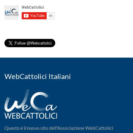
WebCattolici Italiani
Questo è il nuovo sito dell'Associazione WebCattolici