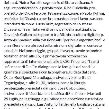
del card. Pietro Parolin, segretario di Stato vaticano. A
seguire prenderanno la parola mons. Rino Fisichella, pro-
prefetto del Dicastero per l’evangelizzazione, e Paolo Ruffini,
prefetto del Dicastero per la comunicazione. I lavori saranno
introdotti da mons. Lucio Ruiz, segretario dello stesso
Dicastero. Tra gli interventi principali della mattinata: p.
David McCallum sul rapporto tra Bibbia e cultura digitale; p.
Antonio Spadaro sulla missione alle “periferie algoritmiche”; e
una riflessione a più voci sulla missione digitale nel contesto
sinodale. Nel pomeriggio, gruppi di lavoro, tavole rotonde e
testimonianze: alle 15, la prima tavola rotonda con
rappresentanti internazionali; alle 17.30, l’incontro “I santi
‘influencer di Dio’” in dialogo con le famiglie dei santi. La
giornata si concluderà con la preghiera guidata dal card.
Óscar Rodríguez Maradiaga, arcivescovo emerito di
Tegucigalpa, e, alle 21.30, l’adorazione e la liturgia
penitenziale presieduta dal card. José Cobo Cano,
arcivescovo di Madrid, nella basilica di San Pietro. Martedì
29 luglio, pellegrinaggio giubilare e celebrazione eucaristica
presieduta dal card. Luis Antonio Tagle nella basilica vaticana.