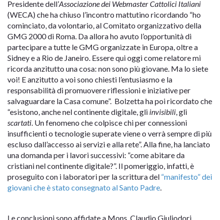
Presidente dell’
Associazione dei Webmaster Cattolici Italiani
(WECA) che ha chiuso l’incontro mattutino ricordando “ho
cominciato, da volontario, al Comitato organizzativo della
GMG 2000 di Roma. Da allora ho avuto l’opportunità di
partecipare a tutte le GMG organizzate in Europa, oltre a
Sidney e a Rio de Janeiro. Essere qui oggi come relatore mi
ricorda anzitutto una cosa: non sono più giovane. Ma lo siete
voi! E anzitutto a voi sono chiesti l’entusiasmo e la
responsabilità di promuovere riflessioni e iniziative per
salvaguardare la Casa comune”. Bolzetta ha poi ricordato che
“esistono, anche nel continente digitale, gli
invisibili
, gli
scartati
. Un fenomeno che colpisce chi per connessioni
insufficienti o tecnologie superate viene o verrà sempre di più
escluso dall’accesso ai servizi e alla rete”. Alla fine, ha lanciato
una domanda per i lavori successivi: “come abitare da
cristiani nel continente digitale?”. Il pomeriggio, infatti, è
proseguito con i laboratori per la scrittura del
“manifesto” dei
giovani che è stato consegnato al Santo Padre
.
Le conclusioni sono affidate a Mons. Claudio Giuliodori,