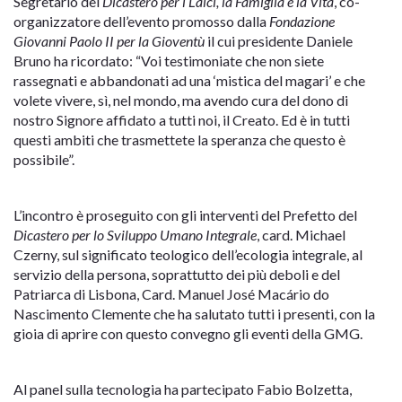
Segretario del
Dicastero per i Laici, la Famiglia e la Vita
, co-
organizzatore dell’evento promosso dalla
Fondazione
Giovanni Paolo II per la Gioventù
il cui presidente Daniele
Bruno ha ricordato: “Voi testimoniate che non siete
rassegnati e abbandonati ad una ‘mistica del magari’ e che
volete vivere, sì, nel mondo, ma avendo cura del dono di
nostro Signore affidato a tutti noi, il Creato. Ed è in tutti
questi ambiti che trasmettete la speranza che questo è
possibile”.
L’incontro è proseguito con gli interventi del Prefetto del
Dicastero per lo Sviluppo Umano Integrale
, card. Michael
Czerny, sul significato teologico dell’ecologia integrale, al
servizio della persona, soprattutto dei più deboli e del
Patriarca di Lisbona, Card. Manuel José Macário do
Nascimento Clemente che ha salutato tutti i presenti, con la
gioia di aprire con questo convegno gli eventi della GMG.
Al panel sulla tecnologia ha partecipato Fabio Bolzetta,