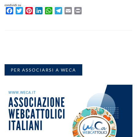
condividi su
Facebook
Twitter
Pinterest
LinkedIn
WhatsApp
Telegram
Email
Print
PER ASSOCIARSI A WECA