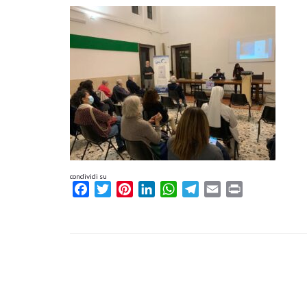
condividi su
Facebook
Twitter
Pinterest
LinkedIn
WhatsApp
Telegram
Email
Print