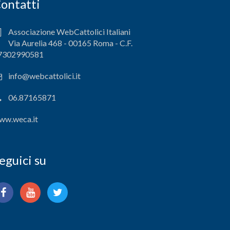
ontatti
Associazione WebCattolici Italiani
Via Aurelia 468 - 00165 Roma - C.F.
7302990581
info@webcattolici.it
06.87165871
ww.weca.it
eguici su