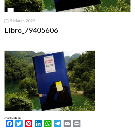
9 Marzo 2022
Libro_79405606
condividi su
Facebook
Twitter
Pinterest
LinkedIn
WhatsApp
Telegram
Email
Print