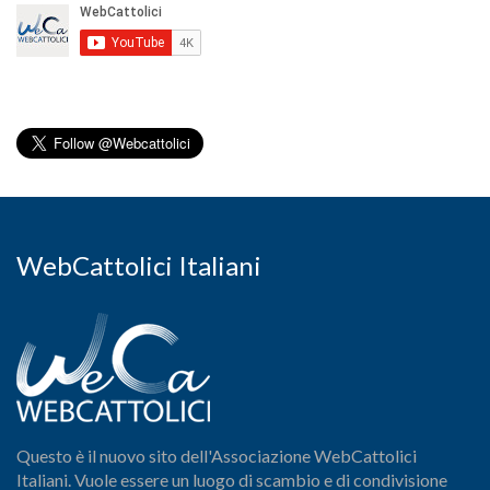
WebCattolici Italiani
Questo è il nuovo sito dell'Associazione WebCattolici
Italiani. Vuole essere un luogo di scambio e di condivisione