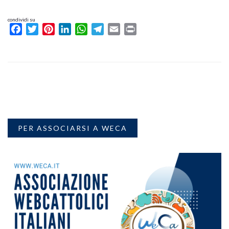
condividi su
Facebook
Twitter
Pinterest
LinkedIn
WhatsApp
Telegram
Email
Print
PER ASSOCIARSI A WECA