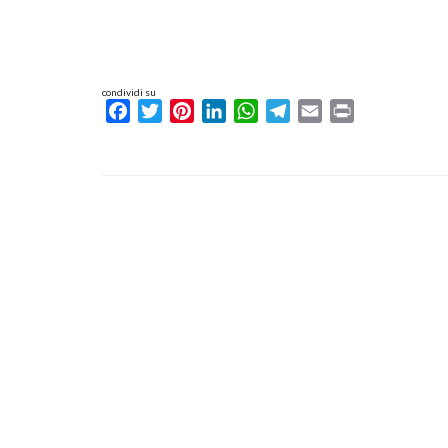
condividi su
Facebook
Twitter
Pinterest
LinkedIn
WhatsApp
Telegram
Email
Print