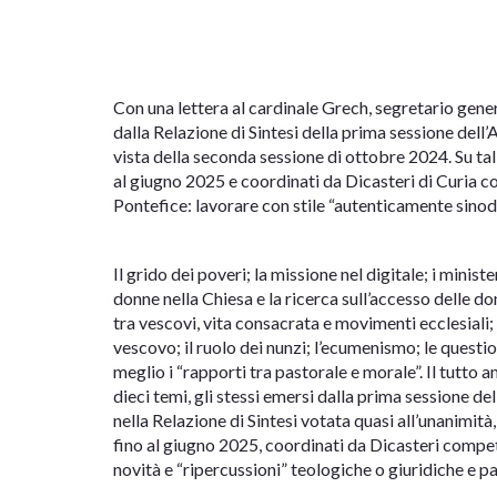
Con una lettera al cardinale Grech, segretario gen
dalla Relazione di Sintesi della prima sessione de
vista della seconda sessione di ottobre 2024. Su tali
al giugno 2025 e coordinati da Dicasteri di Curia co
Pontefice: lavorare con stile “autenticamente sinod
Il grido dei poveri; la missione nel digitale; i minist
donne nella Chiesa e la ricerca sull’accesso delle don
tra vescovi, vita consacrata e movimenti ecclesiali; 
vescovo; il ruolo dei nunzi; l’ecumenismo; le question
meglio i “rapporti tra pastorale e morale”. Il tutto 
dieci temi, gli stessi emersi dalla prima sessione del
nella Relazione di Sintesi votata quasi all’unanimità,
fino al giugno 2025, coordinati da Dicasteri compe
novità e “ripercussioni” teologiche o giuridiche e pa