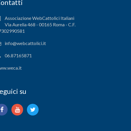
ontatti
Associazione WebCattolici Italiani
Via Aurelia 468 - 00165 Roma - C.F.
7302990581
info@webcattolici.it
06.87165871
ww.weca.it
eguici su