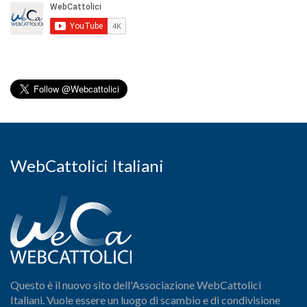
WebCattolici Italiani
Questo è il nuovo sito dell'Associazione WebCattolici
Italiani. Vuole essere un luogo di scambio e di condivisione