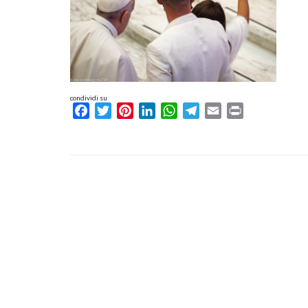
condividi su
Facebook
Twitter
Pinterest
LinkedIn
WhatsApp
Telegram
Email
Print