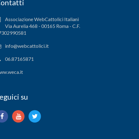
ontatti
Associazione WebCattolici Italiani
Via Aurelia 468 - 00165 Roma - C.F.
7302990581
info@webcattolici.it
06.87165871
ww.weca.it
eguici su