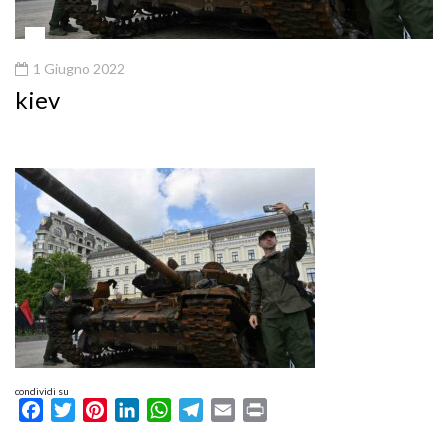
1 Giugno 2022
kiev
condividi su
Facebook
Twitter
Pinterest
LinkedIn
WhatsApp
Telegram
Email
Print