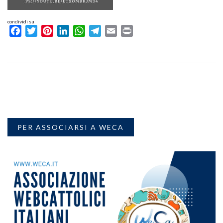
condividi su
Facebook
Twitter
Pinterest
LinkedIn
WhatsApp
Telegram
Email
Print
PER ASSOCIARSI A WECA