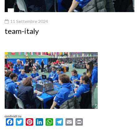
11 Settembre 2024
team-italy
condividi su
Facebook
Twitter
Pinterest
LinkedIn
WhatsApp
Telegram
Email
Print