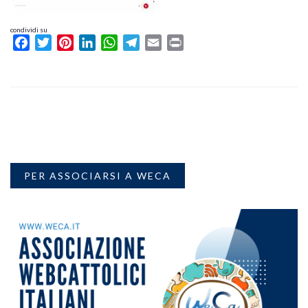
condividi su
Facebook
Twitter
Pinterest
LinkedIn
WhatsApp
Telegram
Email
Print
PER ASSOCIARSI A WECA