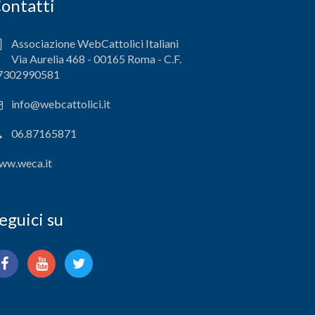
ontatti
Associazione WebCattolici Italiani
Via Aurelia 468 - 00165 Roma - C.F.
7302990581
info@webcattolici.it
06.87165871
ww.weca.it
eguici su