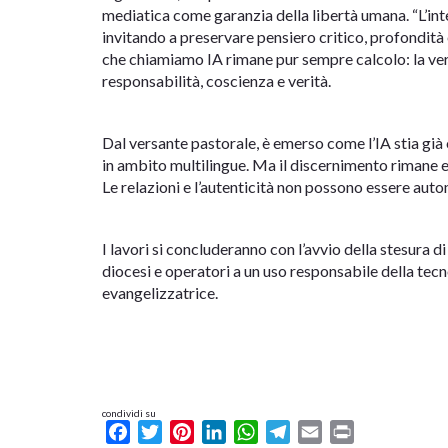
mediatica come garanzia della libertà umana. “L’inte
invitando a preservare pensiero critico, profondità e
che chiamiamo IA rimane pur sempre calcolo: la ve
responsabilità, coscienza e verità.
Dal versante pastorale, è emerso come l’IA stia già 
in ambito multilingue. Ma il discernimento rimane e
Le relazioni e l’autenticità non possono essere aut
I lavori si concluderanno con l’avvio della stesura d
diocesi e operatori a un uso responsabile della tec
evangelizzatrice.
condividi su
Facebook
Twitter
Pinterest
LinkedIn
WhatsApp
Telegram
Email
Print