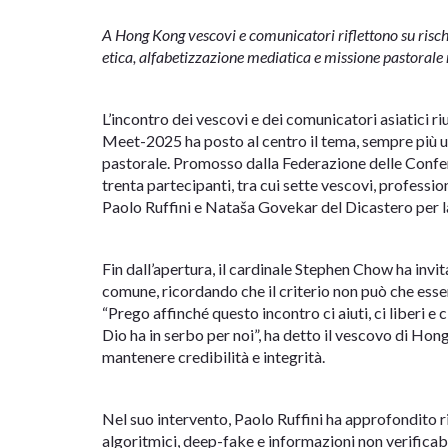
A Hong Kong vescovi e comunicatori riflettono su rischi 
etica, alfabetizzazione mediatica e missione pastorale ne
L’incontro dei vescovi e dei comunicatori asiatici r
Meet-2025 ha posto al centro il tema, sempre più urg
pastorale. Promosso dalla Federazione delle Confere
trenta partecipanti, tra cui sette vescovi, professio
Paolo Ruffini e Nataša Govekar del Dicastero per 
Fin dall’apertura, il cardinale Stephen Chow ha invi
comune, ricordando che il criterio non può che essere
“Prego affinché questo incontro ci aiuti, ci liberi e 
Dio ha in serbo per noi”, ha detto il vescovo di Hon
mantenere credibilità e integrità.
Nel suo intervento, Paolo Ruffini ha approfondito ris
algoritmici, deep-fake e informazioni non verificabi