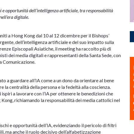
e opportunità dell’intelligenza artificiale, tra responsabilità
ll’era digitale.
iuniti a Hong Kong dal 10 al 12 dicembre per il Bishops’
ente, dell’intelligenza artificiale e del suo impatto sulla
nze Episcopali Asiatiche, il meeting ha raccolto più di
nisti dei media digitali e rappresentanti della Santa Sede, con
la Comunicazione.
tato a guardare all’IA come a un dono da orientare al bene
 la centralità della persona e la fedeltà alla coscienza.
ci ispiri a lavorare con l’IA per ottenere le benedizioni che
g Kong, richiamando la responsabilità dei media cattolici nel
chi e opportunità dell’IA, evidenziando il pericolo di filtri
li, ma anche il ruolo decisivo dell’alfabetizzazione