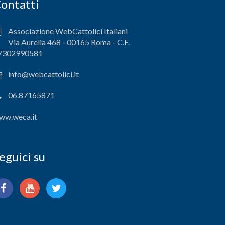
ontatti
Associazione WebCattolici Italiani
Via Aurelia 468 - 00165 Roma - C.F.
7302990581
info@webcattolici.it
06.87165871
ww.weca.it
eguici su