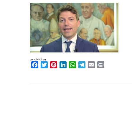
condividi su
Facebook
Twitter
Pinterest
LinkedIn
WhatsApp
Telegram
Email
Print