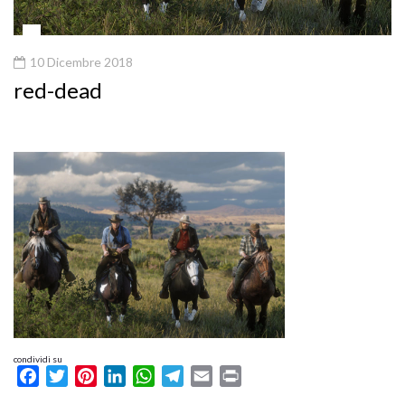
10 Dicembre 2018
red-dead
condividi su
Facebook
Twitter
Pinterest
LinkedIn
WhatsApp
Telegram
Email
Print