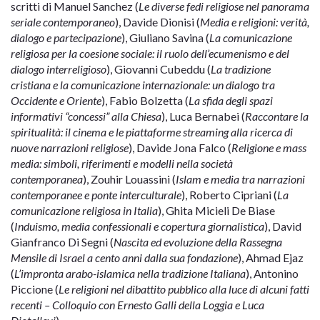
scritti di Manuel Sanchez (
Le diverse fedi religiose nel panorama
seriale contemporaneo
), Davide Dionisi (
Media e religioni: verità,
dialogo e partecipazione
), Giuliano Savina (
La comunicazione
religiosa per la coesione sociale: il ruolo dell’ecumenismo e del
dialogo interreligioso
), Giovanni Cubeddu (
La tradizione
cristiana e la comunicazione internazionale: un dialogo tra
Occidente e Oriente
), Fabio Bolzetta (
La sfida degli spazi
informativi “concessi” alla Chiesa
), Luca Bernabei (
Raccontare la
spiritualità: il cinema e le piattaforme streaming alla ricerca di
nuove narrazioni religiose
), Davide Jona Falco (
Religione e mass
media: simboli, riferimenti e modelli nella società
contemporanea
), Zouhir Louassini (
Islam e media tra narrazioni
contemporanee e ponte interculturale
), Roberto Cipriani (
La
comunicazione religiosa in Italia
), Ghita Micieli De Biase
(
Induismo, media confessionali e copertura giornalistica
), David
Gianfranco Di Segni (
Nascita ed evoluzione della Rassegna
Mensile di Israel a cento anni dalla sua fondazione
), Ahmad Ejaz
(
L’impronta arabo-islamica nella tradizione Italiana
), Antonino
Piccione (
Le religioni nel dibattito pubblico alla luce di alcuni fatti
recenti – Colloquio con Ernesto Galli della Loggia e Luca