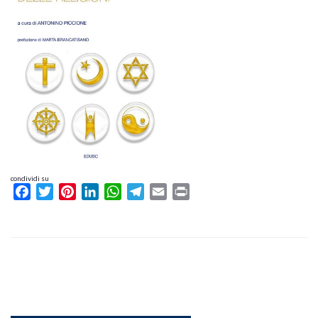
condividi su
Facebook
Twitter
Pinterest
LinkedIn
WhatsApp
Telegram
Email
Print