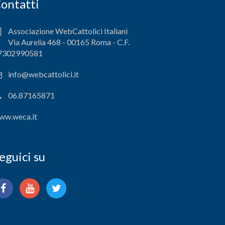
ontatti
Associazione WebCattolici Italiani
Via Aurelia 468 - 00165 Roma - C.F.
7302990581
info@webcattolici.it
06.87165871
ww.weca.it
eguici su