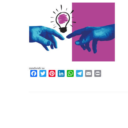
condividi su
Facebook
Twitter
Pinterest
LinkedIn
WhatsApp
Telegram
Email
Print