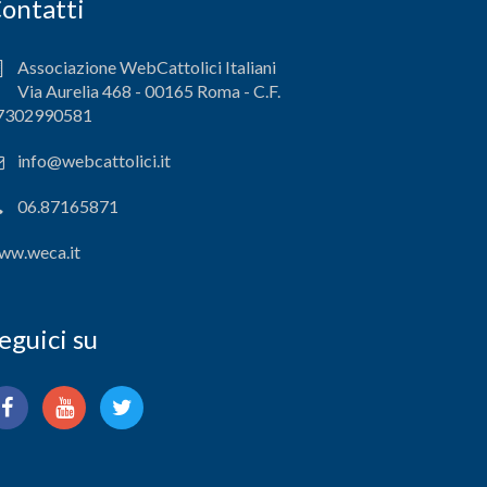
ontatti
Associazione WebCattolici Italiani
Via Aurelia 468 - 00165 Roma - C.F.
7302990581
info@webcattolici.it
06.87165871
ww.weca.it
eguici su