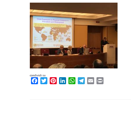
condividi su
Facebook
Twitter
Pinterest
LinkedIn
WhatsApp
Telegram
Email
Print