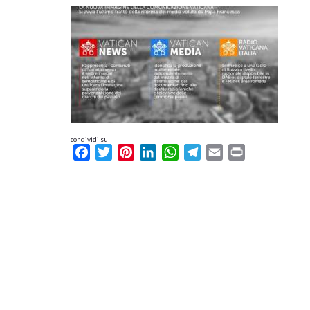
condividi su
Facebook
Twitter
Pinterest
LinkedIn
WhatsApp
Telegram
Email
Print