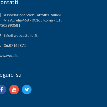
ontatti
Associazione WebCattolici Italiani
Via Aurelia 468 - 00165 Roma - C.F.
7302990581
info@webcattolici.it
06.87165871
ww.weca.it
eguici su