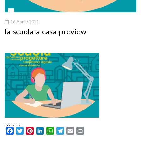
16 Aprile 2021
la-scuola-a-casa-preview
condividi su
Facebook
Twitter
Pinterest
LinkedIn
WhatsApp
Telegram
Email
Print