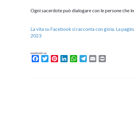
Ogni sacerdote può dialogare con le persone che inc
La vita su Facebook si racconta con gioia. La pag
2023
condividi su
Facebook
Twitter
Pinterest
LinkedIn
WhatsApp
Telegram
Email
Print