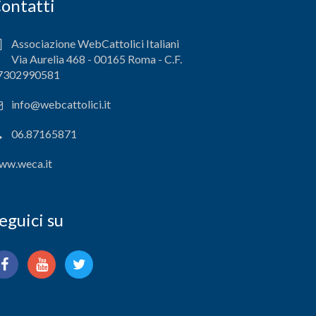
ontatti
Associazione WebCattolici Italiani
Via Aurelia 468 - 00165 Roma - C.F.
7302990581
info@webcattolici.it
06.87165871
ww.weca.it
eguici su