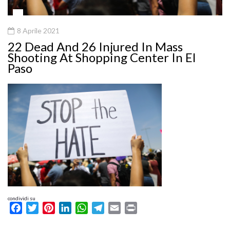
8 Aprile 2021
22 Dead And 26 Injured In Mass
Shooting At Shopping Center In El
Paso
condividi su
Facebook
Twitter
Pinterest
LinkedIn
WhatsApp
Telegram
Email
Print