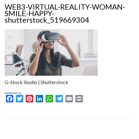
WEB3-VIRTUAL-REALITY-WOMAN-
SMILE-HAPPY-
shutterstock_519669304
G-Stock Studio | Shutterstock
condividi su
Facebook
Twitter
Pinterest
LinkedIn
WhatsApp
Telegram
Email
Print