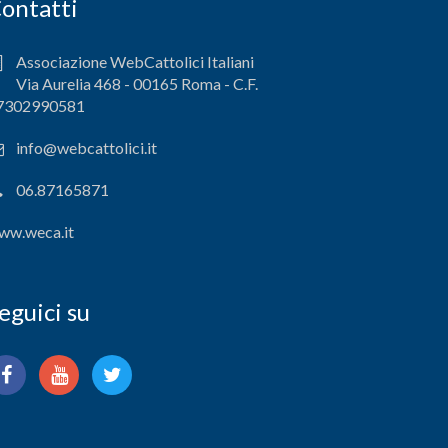
ontatti
Associazione WebCattolici Italiani
Via Aurelia 468 - 00165 Roma - C.F.
7302990581
info@webcattolici.it
06.87165871
ww.weca.it
eguici su