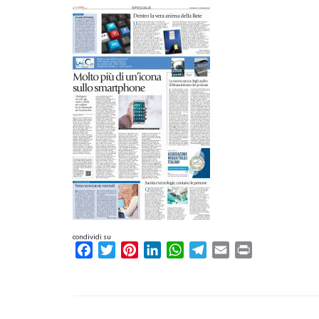
condividi su
Facebook
Twitter
Pinterest
LinkedIn
WhatsApp
Telegram
Email
Print