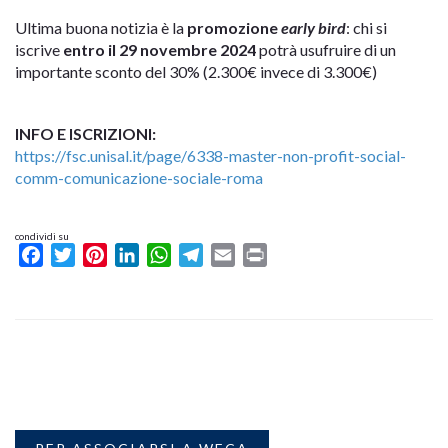
Ultima buona notizia è la
promozione
early bird
: chi si
iscrive
entro il 29 novembre 2024
potrà usufruire di un
importante sconto del 30% (2.300€ invece di 3.300€)
INFO E ISCRIZIONI:
https://fsc.unisal.it/page/6338-master-non-profit-social-
comm-comunicazione-sociale-roma
condividi su
Facebook
Twitter
Pinterest
LinkedIn
WhatsApp
Telegram
Email
Print