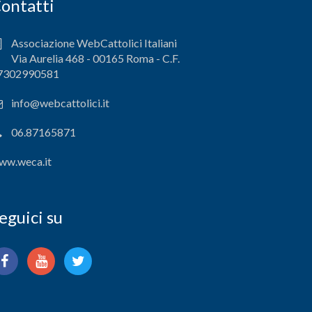
ontatti
Associazione WebCattolici Italiani
Via Aurelia 468 - 00165 Roma - C.F.
7302990581
info@webcattolici.it
06.87165871
ww.weca.it
eguici su