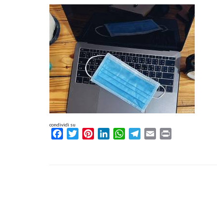
condividi su
Facebook
Twitter
Pinterest
LinkedIn
WhatsApp
Telegram
Email
Print