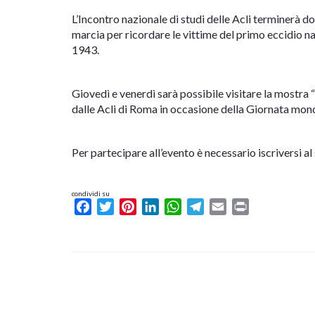
L’Incontro nazionale di studi delle Acli terminerà
marcia per ricordare le vittime del primo eccidio na
1943.
Giovedì e venerdì sarà possibile visitare la mostra “
dalle Acli di Roma in occasione della Giornata mondi
Per partecipare all’evento è necessario iscriversi a
condividi su
Facebook
Twitter
Pinterest
LinkedIn
WhatsApp
Telegram
Email
Print