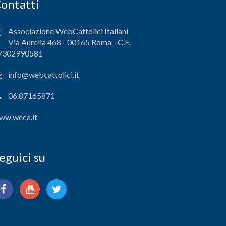
ontatti
Associazione WebCattolici Italiani
Via Aurelia 468 - 00165 Roma - C.F.
7302990581
info@webcattolici.it
06.87165871
ww.weca.it
eguici su