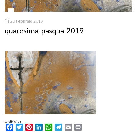
20 Febbraio 2019
quaresima-pasqua-2019
condividi su
Facebook
Twitter
Pinterest
LinkedIn
WhatsApp
Telegram
Email
Print