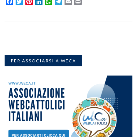
Facebook
Twitter
Pinterest
LinkedIn
WhatsApp
Telegram
Email
Print
PER ASSOCIARSI A WECA