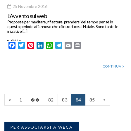
25 Novembre 2016
L’Avvento sul web
Proposte per meditare, riflettere, prendersi del tempo per sè in
questo periodo affannoso che ci introduce al Natale. Sono tante le
iniziative […]
condividi su
Facebook
Twitter
Pinterest
LinkedIn
WhatsApp
Telegram
Email
Print
CONTINUA
«
1
��
82
83
84
85
»
PER ASSOCIARSI A WECA