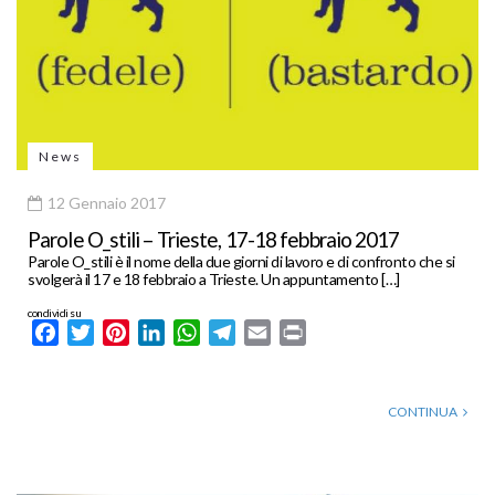
News
12 Gennaio 2017
Parole O_stili – Trieste, 17-18 febbraio 2017
Parole O_stili è il nome della due giorni di lavoro e di confronto che si
svolgerà il 17 e 18 febbraio a Trieste. Un appuntamento […]
condividi su
Facebook
Twitter
Pinterest
LinkedIn
WhatsApp
Telegram
Email
Print
CONTINUA