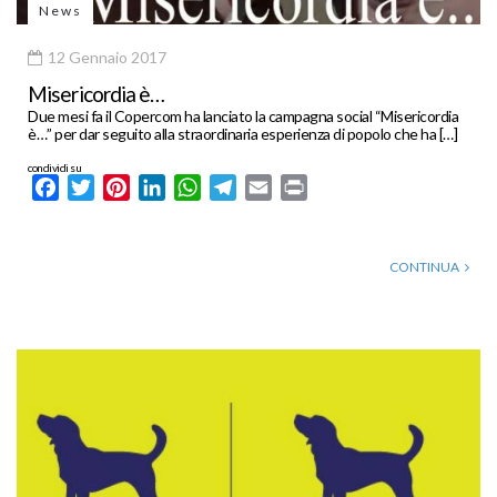
News
12 Gennaio 2017
Misericordia è…
Due mesi fa il Copercom ha lanciato la campagna social “Misericordia
è…” per dar seguito alla straordinaria esperienza di popolo che ha […]
condividi su
Facebook
Twitter
Pinterest
LinkedIn
WhatsApp
Telegram
Email
Print
CONTINUA