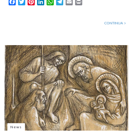
Facebook
Twitter
Pinterest
LinkedIn
WhatsApp
Telegram
Email
Print
CONTINUA
News