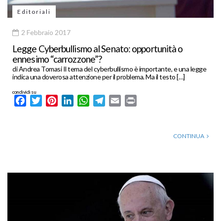
Editoriali
2 Febbraio 2017
Legge Cyberbullismo al Senato: opportunità o
ennesimo “carrozzone”?
di Andrea Tomasi Il tema del cyberbullismo è importante, e una legge
indica una doverosa attenzione per il problema. Ma il testo […]
condividi su
Facebook
Twitter
Pinterest
LinkedIn
WhatsApp
Telegram
Email
Print
CONTINUA