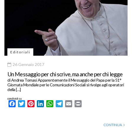
Editoriali
26 Gennaio 2017
Un Messaggio per chi scrive, ma anche per chi legge
di Andrea Tomasi Apparentemente il Messaggio del Papa per la 51°
Giornata Mondiale per le Comunicazioni Sociali si rivolge agli operatori
della […]
condividi su
Facebook
Twitter
Pinterest
LinkedIn
WhatsApp
Telegram
Email
Print
CONTINUA