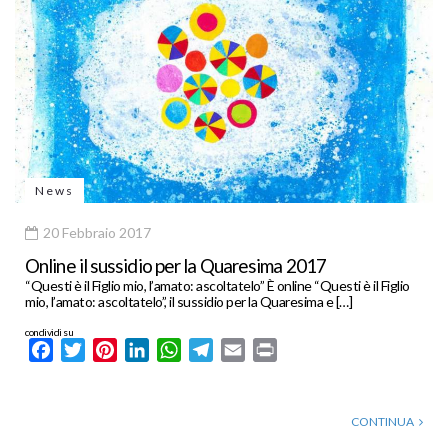
News
20 Febbraio 2017
Online il sussidio per la Quaresima 2017
“Questi è il Figlio mio, l’amato: ascoltatelo” È online “Questi è il Figlio
mio, l’amato: ascoltatelo”, il sussidio per la Quaresima e […]
condividi su
Facebook
Twitter
Pinterest
LinkedIn
WhatsApp
Telegram
Email
Print
CONTINUA