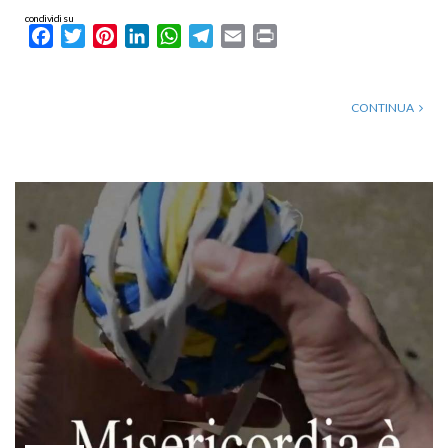
condividi su
Facebook
Twitter
Pinterest
LinkedIn
WhatsApp
Telegram
Email
Print
CONTINUA