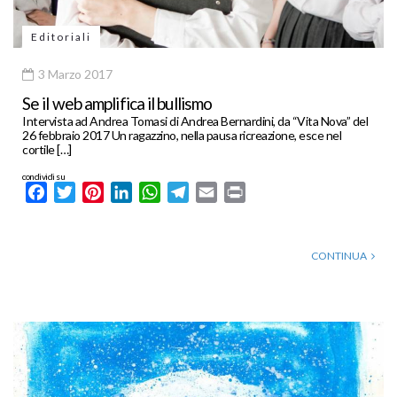
Editoriali
3 Marzo 2017
Se il web amplifica il bullismo
Intervista ad Andrea Tomasi di Andrea Bernardini, da “Vita Nova” del
26 febbraio 2017 Un ragazzino, nella pausa ricreazione, esce nel
cortile […]
condividi su
Facebook
Twitter
Pinterest
LinkedIn
WhatsApp
Telegram
Email
Print
CONTINUA