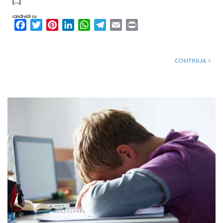
[…]
condividi su
Facebook
Twitter
Pinterest
LinkedIn
WhatsApp
Telegram
Email
Print
CONTINUA