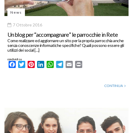
News
7 Ottobre 2016
Un blog per “accompagnare” le parrocchie in Rete
Come realizzare ed aggiornare un sito per la propria parrocchia anche
senza conoscenze informatiche specifiche? Quali possono essere gli
utilizzi dei social […]
condividi su
Facebook
Twitter
Pinterest
LinkedIn
WhatsApp
Telegram
Email
Print
CONTINUA