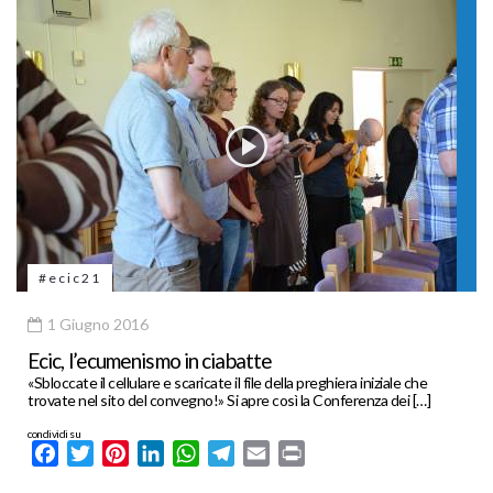
#ecic21
1 Giugno 2016
Ecic, l’ecumenismo in ciabatte
«Sbloccate il cellulare e scaricate il file della preghiera iniziale che
trovate nel sito del convegno!» Si apre così la Conferenza dei […]
condividi su
Facebook
Twitter
Pinterest
LinkedIn
WhatsApp
Telegram
Email
Print