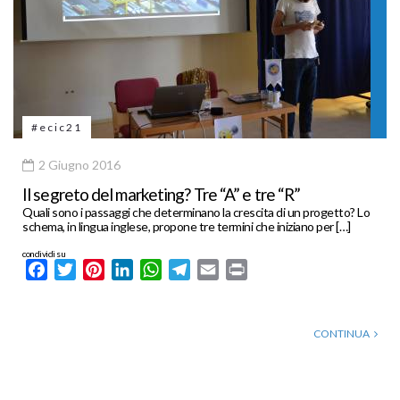
#ecic21
2 Giugno 2016
Il segreto del marketing? Tre “A” e tre “R”
Quali sono i passaggi che determinano la crescita di un progetto? Lo
schema, in lingua inglese, propone tre termini che iniziano per […]
condividi su
Facebook
Twitter
Pinterest
LinkedIn
WhatsApp
Telegram
Email
Print
CONTINUA