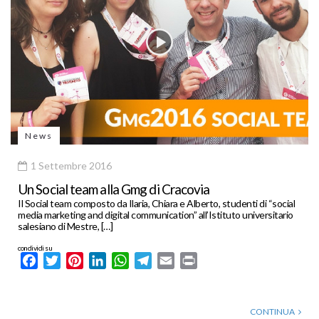
News
1 Settembre 2016
Un Social team alla Gmg di Cracovia
Il Social team composto da Ilaria, Chiara e Alberto, studenti di “social
media marketing and digital communication” all’Istituto universitario
salesiano di Mestre, […]
condividi su
Facebook
Twitter
Pinterest
LinkedIn
WhatsApp
Telegram
Email
Print
CONTINUA