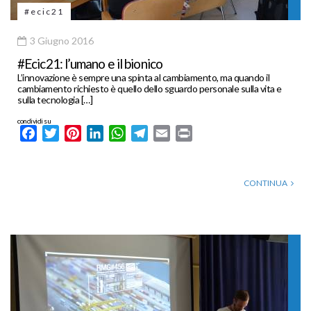
#ecic21
3 Giugno 2016
#Ecic21: l’umano e il bionico
L’innovazione è sempre una spinta al cambiamento, ma quando il
cambiamento richiesto è quello dello sguardo personale sulla vita e
sulla tecnologia […]
condividi su
Facebook
Twitter
Pinterest
LinkedIn
WhatsApp
Telegram
Email
Print
CONTINUA