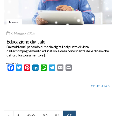
News
6 Maggio 2016
Educazione digitale
Da molti anni, parlando di media digitali dal punto di vista
dell’accompagnamento educativo e della conoscenza delle dinamiche
del loro funzionamento e […]
condividi su
Facebook
Twitter
Pinterest
LinkedIn
WhatsApp
Telegram
Email
Print
CONTINUA
«
1
��
83
84
85