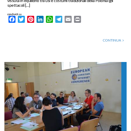
vissuta in equilibrio tra usi e costumi tradizionali della Polonia (gli
spettacoli […]
condividi su
Facebook
Twitter
Pinterest
LinkedIn
WhatsApp
Telegram
Email
Print
CONTINUA