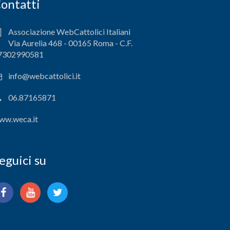
ontatti
Associazione WebCattolici Italiani
Via Aurelia 468 - 00165 Roma - C.F.
7302990581
info@webcattolici.it
06.87165871
ww.weca.it
eguici su