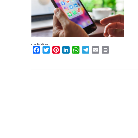
condividi su
Facebook
Twitter
Pinterest
LinkedIn
WhatsApp
Telegram
Email
Print