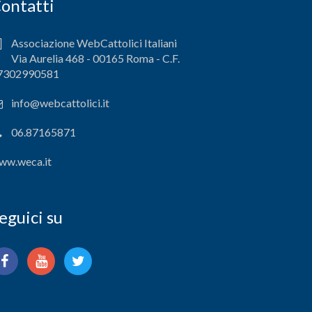
ontatti
Associazione WebCattolici Italiani
Via Aurelia 468 - 00165 Roma - C.F.
7302990581
info@webcattolici.it
06.87165871
ww.weca.it
eguici su