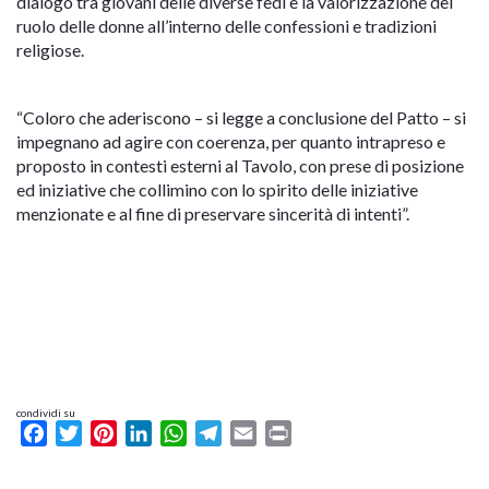
dialogo tra giovani delle diverse fedi e la valorizzazione del
ruolo delle donne all’interno delle confessioni e tradizioni
religiose.
“Coloro che aderiscono – si legge a conclusione del Patto – si
impegnano ad agire con coerenza, per quanto intrapreso e
proposto in contesti esterni al Tavolo, con prese di posizione
ed iniziative che collimino con lo spirito delle iniziative
menzionate e al fine di preservare sincerità di intenti”.
condividi su
Facebook
Twitter
Pinterest
LinkedIn
WhatsApp
Telegram
Email
Print